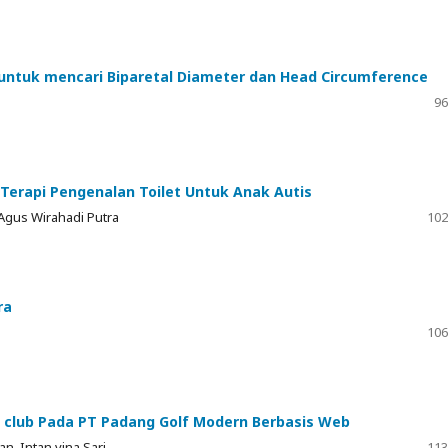
 untuk mencari Biparetal Diameter dan Head Circumference
96
Terapi Pengenalan Toilet Untuk Anak Autis
 Agus Wirahadi Putra
102
ra
106
t club Pada PT Padang Golf Modern Berbasis Web
an, Intan vina Sari
113