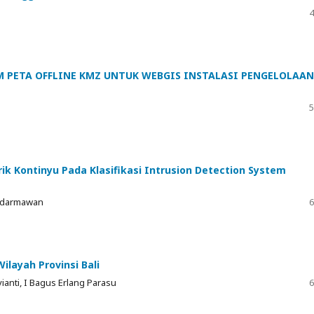
4
M PETA OFFLINE KMZ UNTUK WEBGIS INSTALASI PENGELOLAAN
5
k Kontinyu Pada Klasifikasi Intrusion Detection System
Sudarmawan
6
ilayah Provinsi Bali
ianti, I Bagus Erlang Parasu
6