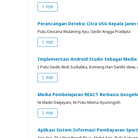
PDF
Perancangan Deteksi Citra USG Kepala Janin
Putu Desiana Wulaning Ayu, Gede Angga Pradipta
PDF
Implementasi Android Studio Sebagai Media 
I Putu Gede Abdi Sudiatika, Komang Hari Santhi dewi,
PDF
Media Pembelajaran REACT Berbasis Geogeb
Ni Made Dwijayani, Ni Putu Meina Ayuningsih
PDF
Aplikasi Sistem Informasi Pembayaran Spor
Aris Aris, Eka Wan Rendi Rivai, Abdul Azis, Rizki Setyaw