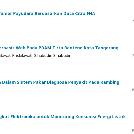
i Tumor Payudara Berdasarkan Data Citra FNA
7
Berbasis Web Pada PDAM Tirta Benteng Kota Tangerang
kilawati Priskilawati, Sihabudin Sihabudin
7
on Dalam Sistem Pakar Diagnosa Penyakit Pada Kambing
8
gkat Elektronika untuk Monitoring Konsumsi Energi Listrik
9