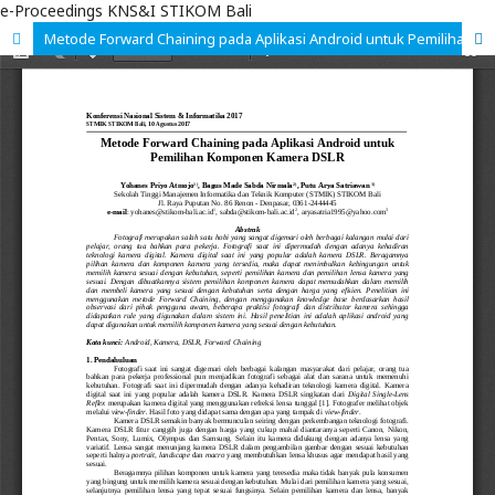
e-Proceedings KNS&I STIKOM Bali
Metode Forward Chaining pada Aplikasi Android untuk Pemilihan Komponen Kamera DSLR