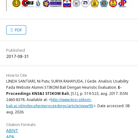
PDF
Published
2017-08-31
How to Cite
LINDA SANTIARI, Ni Putu; SURYA RAHAYUDA, I Gede. Analisis Usability
Pada Website Alumni STIKOM Bali Dengan Heuristic Evaluation.
E-
Proceedings KNS&I STIKOM Bali
, [S.l.], p. 519-523, aug. 2017. ISSN
2460-8378. Available at: <
http://www.knsi.stikom-
bali.ac.id/index.php/eproceedings/article/view/95
>. Date accessed: 08
aug. 2026.
Citation Formats
ABNT
APA