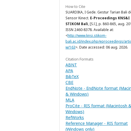
How to Cite
SUARDIKA, I Gede. Gestur Tarian Bali 
Sensor Kinect.
E-Proceedings KNS&I
STIKOM Bali
, [S.l.], p. 860-865, aug. 20
ISSN 2460-8378. Available at:
<
http://www.knsi.stikom-
bali.ac.id/index.php/eproceedings/artic
w/163
>. Date accessed: 06 aug. 2026.
Citation Formats
ABNT
APA
BibTeX
CBE
EndNote - EndNote format (Maci
& Windows)
MLA
ProCite - RIS format (Macintosh 
Windows)
RefWorks
Reference Manager - RIS format
(Windows only)