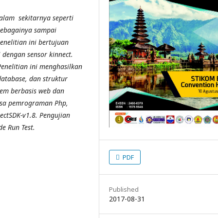
alam sekitarnya seperti
sebagainya sampai
nelitian ini bertujuan
 dengan sensor kinnect.
enelitian ini menghasilkan
database, dan struktur
stem berbasis web dan
asa pemrograman Php,
ctSDK-v1.8. Pengujian
e Run Test.
PDF
Published
2017-08-31