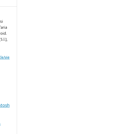
si
aria
oid.
[S.l.],
le/vie
ntosh
&