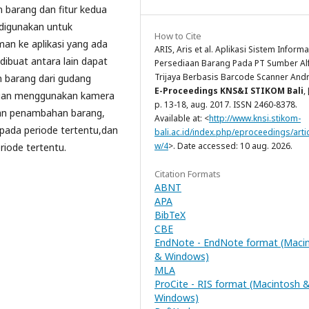
 barang dan fitur kedua
 digunakan untuk
How to Cite
an ke aplikasi yang ada
ARIS, Aris et al. Aplikasi Sistem Informa
 dibuat antara lain dapat
Persediaan Barang Pada PT Sumber Alf
Trijaya Berbasis Barcode Scanner Andr
 barang dari gudang
E-Proceedings KNS&I STIKOM Bali
, 
ngan menggunakan kamera
p. 13-18, aug. 2017. ISSN 2460-8378.
kan penambahan barang,
Available at: <
http://www.knsi.stikom-
pada periode tertentu,dan
bali.ac.id/index.php/eproceedings/artic
w/4
>. Date accessed: 10 aug. 2026.
riode tertentu.
Citation Formats
ABNT
APA
BibTeX
CBE
EndNote - EndNote format (Maci
& Windows)
MLA
ProCite - RIS format (Macintosh 
Windows)